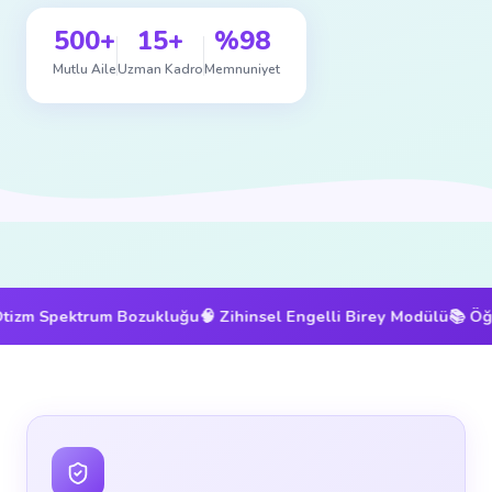
500+
15+
%98
Mutlu Aile
Uzman Kadro
Memnuniyet
Spektrum Bozukluğu
🧠 Zihinsel Engelli Birey Modülü
📚 Öğrenme