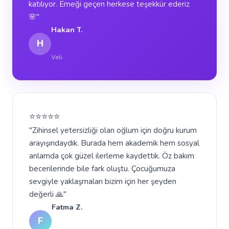
katılıyor. Emeği geçen herkese teşekkür ederiz
🌸"
Hakan T.
H
Veli
⭐⭐⭐⭐⭐
"Zihinsel yetersizliği olan oğlum için doğru kurum
arayışındaydık. Burada hem akademik hem sosyal
anlamda çok güzel ilerleme kaydettik. Öz bakım
becerilerinde bile fark oluştu. Çocuğumuza
sevgiyle yaklaşmaları bizim için her şeyden
değerli 🙏"
Fatma Z.
F