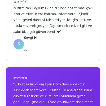
⭐⭐⭐⭐⭐
"Otizm tanılı oğlum ilk geldiğinde göz teması çok
azdı ve etkinliklere katılmak istemiyordu. Şimdi
yönergeleri daha iyi takip ediyor, iletişimi arttı ve
okula severek geliyor. Öğretmenlerimizin ilgisi ve
sabrı bize çok güven verdi. ❤️"
Sevgi H.
S
Veli
⭐⭐⭐⭐⭐
"Dikkat eksikliği yaşayan kızım derslerde uzun
süre odaklanamıyordu. Düzenli seanslardan sonra
dikkat süresinde ve kurallara uyumunda gözle
görülür gelişme oldu. Evde etkinliklere daha rahat